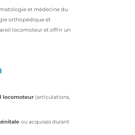
aumatologie et médecine du
urgie orthopédique et
reil locomoteur et offrir un
n
il locomoteur
(articulations,
génitale
ou acquises durant