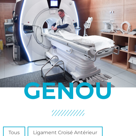
GENOU
FR Spécialité Genou
Tous
Ligament Croisé Antérieur