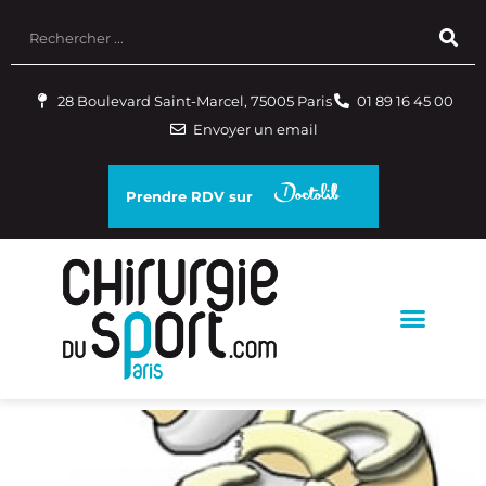
28 Boulevard Saint-Marcel, 75005 Paris
01 89 16 45 00
Envoyer un email
Prendre RDV sur