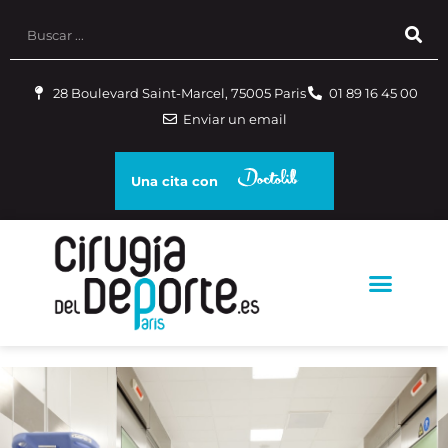
28 Boulevard Saint-Marcel, 75005 Paris
01 89 16 45 00
Enviar un email
Una cita con