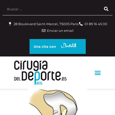
28 Boulevard Saint-Marcel, 75005 Paris
01 89 16 45 00
Enviar un email
Una cita con