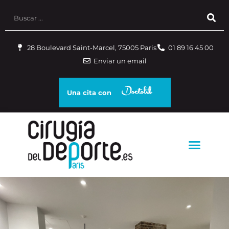
28 Boulevard Saint-Marcel, 75005 Paris
01 89 16 45 00
Enviar un email
Una cita con